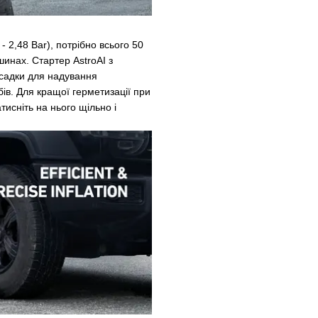
 2,48 Bar), потрібно всього 50
шинах. Стартер AstroAI з
асадки для надування
бів. Для кращої герметизації при
исніть на нього щільно і