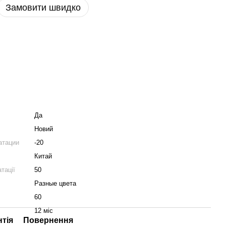
Замовити швидко
Да
Новий
атации
-20
Китай
тації
50
Разные цвета
60
12 міс
нтія
Повернення