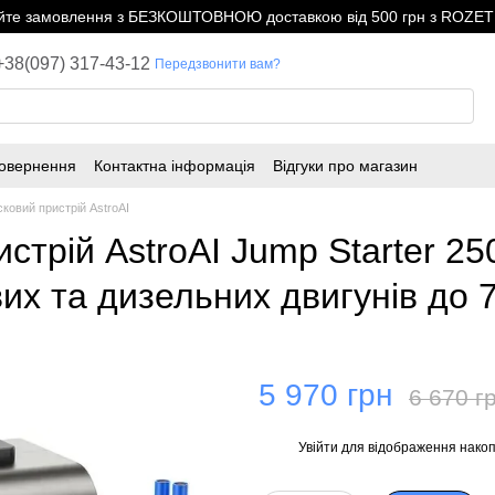
е замовлення з БЕЗКОШТОВНОЮ доставкою від 500 грн з ROZETK
+38(097) 317-43-12
Передзвонити вам?
повернення
Контактна інформація
Відгуки про магазин
ковий пристрій AstroAI
стрій AstroAI Jump Starter 25
х та дизельних двигунів до 
5 970 грн
6 670 г
Увійти
для відображення накоп
%