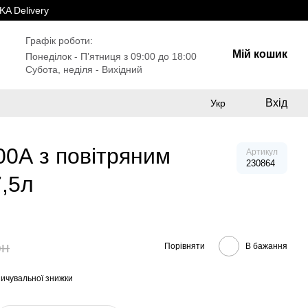
A Delivery
Графік роботи:
Мій кошик
Понеділок - Пʼятниця з 09:00 до 18:00
Субота, неділя - Вихідний
Вхід
Укр
00А з повітряним
Артикул
230864
7,5л
рн
Порівняти
В бажання
ичувальної знижки