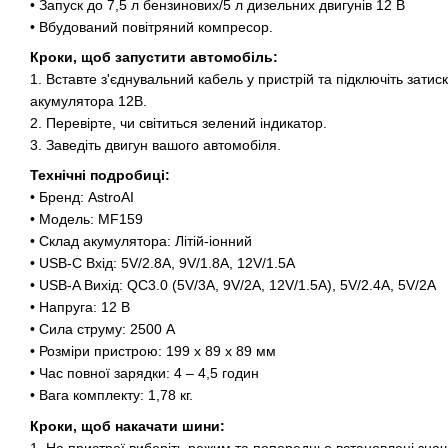
• Запуск до 7,5 л бензинових/5 л дизельних двигунів 12 В
• Вбудований повітряний компресор.
Кроки, щоб запустити автомобіль:
1. Вставте з'єднувальний кабель у пристрій та підключіть зати
акумулятора 12В.
2. Перевірте, чи світиться зелений індикатор.
3. Заведіть двигун вашого автомобіля.
Технічні подробиці:
• Бренд: ‎AstroAI
• Модель: MF159
• Склад акумулятора: Літій-іонний
• USB-C Вхід: 5V/2.8A, 9V/1.8A, 12V/1.5A
• USB-A Вихід: QC3.0 (5V/3A, 9V/2A, 12V/1.5A), 5V/2.4A, 5V/2A
• Напруга: ‎12 В
• Сила струму: ‎2500 А
• Розміри пристрою: ‎199 х 89 х 89 мм
• Час повної зарядки: 4 – 4,5 годин
• Вага комплекту: 1,78 кг.
Кроки, щоб накачати шини:
1. На пристрої виберіть режим та попередньо встановлені зна