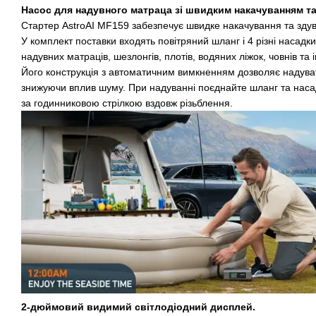
Насос для надувного матраца зі швидким накачуванням та
Стартер AstroAI MF159 забезпечує швидке накачування та здув
У комплект поставки входять повітряний шланг і 4 різні насадк
надувних матраців, шезлонгів, плотів, водяних ліжок, човнів та
Його конструкція з автоматичним вимкненням дозволяє надувати
знижуючи вплив шуму. При надуванні поєднайте шланг та насад
за годинниковою стрілкою вздовж різьблення.
2-дюймовий видимий світлодіодний дисплей.