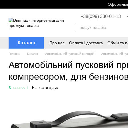
Перейти до основного контенту
Оформлюйт
+38(099) 330-01-13
Каталог
Про нас
Оплата і доставка
Обмін та 
Головна
Каталог
Автомобільний пусковий пристрій
Автомобільний пус
Автомобільний пусковий при
компресором, для бензинови
В наявності
Написати відгук