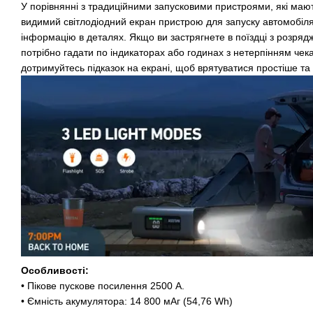
У порівнянні з традиційними запусковими пристроями, які мають
видимий світлодіодний екран пристрою для запуску автомобіля 
інформацію в деталях. Якщо ви застрягнете в поїздці з розря
потрібно гадати по індикаторах або годинах з нетерпінням чек
дотримуйтесь підказок на екрані, щоб врятуватися простіше та
Особливості:
• Пікове пускове посилення 2500 А.
• Ємність акумулятора: 14 800 мАг (54,76 Wh)