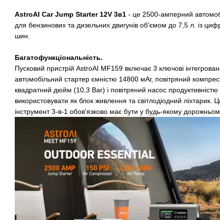
AstroAI Car Jump Starter 12V 3в1
-
це 2500-амперний автомоб
для бензинових та дизельних двигунів об'ємом до 7,5 л. із ц
шин.
Багатофункціональність.
Пусковий пристрій AstroAI MF159 включає 3 ключові інтегрован
автомобільний стартер ємністю 14800 мАг, повітряний компрес
квадратний дюйм (10,3 Bar) і повітряний насос продуктивністю
використовувати як блок живлення та світлодіодний ліхтарик.
інструмент 3-в-1 обов'язково має бути у будь-якому дорожньом