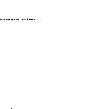
скачами до автомобільного
чення. Є можливість задавати