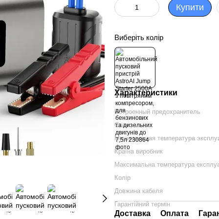
Купити
Виберіть колір
Характеристики
Встроенный предохранитель
Стан
Минимальная температура эксплу
Країна виробник
Максимальна температура експлуа
Колір
Довжина кабеля
Гарантійний термін
Доставка
Оплата
Гара