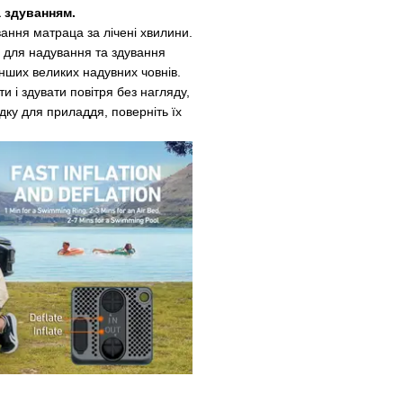
 здуванням.
ання матраца за лічені хвилини.
и для надування та здування
 інших великих надувних човнів.
 і здувати повітря без нагляду,
ку для приладдя, поверніть їх