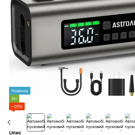
Новинка
Хіт
−10%
Опис