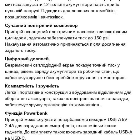
миттєво запускати 12-вольтні акумулятори навіть при їх
нульовій напрузі. Підходить для легкових автомобілів,
позашляховиків і вантажівок.
Сучасний повітряний компресор
Пристрій оснащений електричним насосом з високоточним
циліндром, здатним забезпечувати тиск до 150 psi.
Накачування автоматично припиняється після досягнення
заданого тиску.
Цифровий дисплей
Безрамковий світлодіодний екран показує точний тиск у
шинах, рівень заряду акумулятора та робочий стан, що
забезпечує зручне і безперебійне керування та моніторинг.
Компактність і зручність
Легка і портативна конструкція з вбудованим відділенням для
зберігання аксесуарів, таких як повітряні шланги та насадки,
забезпечує зручну організацію та компактність.
Функція Powerbank
Пристрій може слугувати повербанком з виходом USB-A 5V-
2.4A для заряджання смартфонів, планшетів чи інших
гаджетів. До комплекту також входить зарядний кабель USB-А
на USB-C.