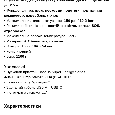
до 2.5 л
• Функціонал пристрою:
пусковий пристрій, повітряний
компресор, павербанк, ліхтар
• Максимальний тиск накачування:
150 psi / 10.2 bar
• Режими роботи ліхтаря:
постійне світло, сигнал SOS,
стробоскоп
• Максимальна робоча температура:
35°C
• Матеріал:
ABS-пластик, силікон
• Розміри:
165 х 104 х 54 мм
• Колір:
чорний
• Вага:
1100 г
.
У комплекті:
• Пусковий пристрій Baseus Super Energy Series
4-in-1 Car Jump Starter 600A (
BS-CH013)
• Затискачі типу "крокодил"
• Зарядний кабель USB-A – USB-C
• Інструкція з експлуатації.
Характеристики