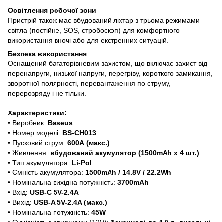
Освітлення робочої зони
Пристрій також має вбудований ліхтар з трьома режимами
світла (постійне, SOS, стробоскоп) для комфортного
використання вночі або для екстренних ситуацій.
Безпека використання
Оснащений багаторівневим захистом, що включає захист від
перенапруги, низької напруги, перегріву, короткого замикання,
зворотної полярності, перевантаження по струму,
перерозряду і не тільки.
Характеристики:
• Виробник:
Baseus
• Номер моделі:
BS-CH013
•
Пусковий струм:
600А (макс.)
•
Живлення:
вбудований акумулятор (
1500mAh x 4 шт.)
• Тип акумулятора:
Li-Pol
• Ємність акумулятора:
1500mAh / 14.8V / 22.2Wh
• Номінальна вихідна потужність:
3700mAh
• Вхід:
USB-C 5V-2.4A
• Вихід:
USB-A 5V-2.4A (макс.)
• Номінальна потужність:
45W
• Сумісність з двигунами (12V):
бензинові до 4.0 л, дизельні