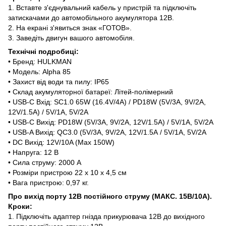
1. Вставте з'єднувальний кабель у пристрій та підключіть
затискачами до автомобільного акумулятора 12В.
2. На екрані з'явиться знак «ГОТОВ».
3. Заведіть двигун вашого автомобіля.
Технічні подробиці:
• Бренд: HULKMAN
• Модель: Alpha 85
• Захист від води та пилу: IP65
• Склад акумуляторної батареї: Літей-полімерний
• USB-C Вхід: SC1.0 65W (16.4V/4A) / PD18W (5V/3А, 9V/2А,
12V/1.5А) / 5V/1A, 5V/2A
• USB-C Вихід: PD18W (5V/3А, 9V/2А, 12V/1.5А) / 5V/1A, 5V/2A
• USB-A Вихід: QC3.0 (5V/3А, 9V/2А, 12V/1.5А / 5V/1A, 5V/2A
• DC Вихід: 12V/10A (Max 150W)
• Напруга: ‎12 В
• Сила струму: ‎2000 А
• Розміри пристрою ‎22 х 10 х 4,5 см
• Вага пристрою: 0,97 кг.
Про вихід порту 12В постійного струму (МАКС. 15В/10А).
Кроки:
1. Підключіть адаптер гнізда прикурювача 12В до вихідного