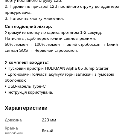
порту постійного струму 12В.
2. Підключіть пристрої 12В постійного струму до адаптера
прикурювача.
3. Натисніть кнопку живлення.
Світлодіодний ліхтар.
Утримуйте кнопку ліхтарика протягом 1-2 секунд.
Натисніть , щоб переключити світлові режими.
50% люмен → 100% люмен → Білий стробоскоп → Білий
сигнал SOS → Червоний стробоскоп.
У комплект входить:
• Пусковий пристрій HULKMAN Alpha 85 Jump Starter
• Ергономічні голчасті акумуляторні затискачі з гумовою
оболонкою
• USB-кабель Type-C
• Інструкція користувача.
Характеристики
Довжина
223 мм
Країна
Китай
виробник