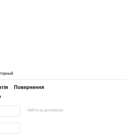
яторный
нтія
Повернення
р
Увійти за допомогою