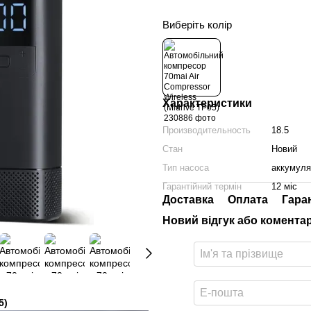
Виберіть колір
Характеристики
Производительность
18.5
Стан
Новий
Тип насоса
аккумул
Гарантійний термін
12 міс
Доставка
Оплата
Гара
Новий відгук або комента
5)