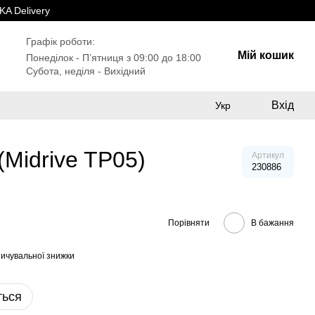
A Delivery
Графік роботи:
Мій кошик
Понеділок - Пʼятниця з 09:00 до 18:00
Субота, неділя - Вихідний
Вхід
Укр
(Midrive TP05)
Артикул
230886
Порівняти
В бажання
ичувальної знижки
ться