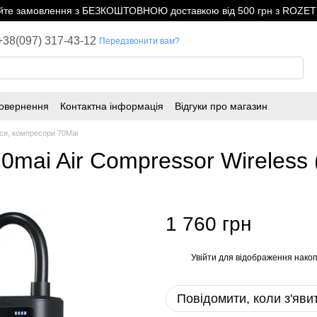
е замовлення з БЕЗКОШТОВНОЮ доставкою від 500 грн з ROZETK
+38(097) 317-43-12
Передзвонити вам?
повернення
Контактна інформація
Відгуки про магазин
си, компресори 70Mai
mai Air Compressor Wireless 
1 760 грн
Увійти
для відображення накоп
%
Повідомити, коли з'яви