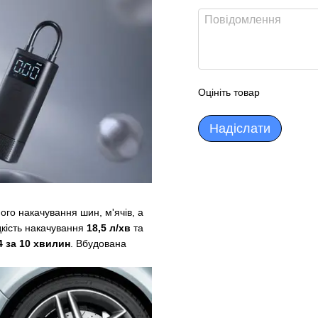
Оцініть товар
Надіслати
го накачування шин, м'ячів, а
дкість накачування
18,5 л/хв
та
4 за 10 хвилин
. Вбудована