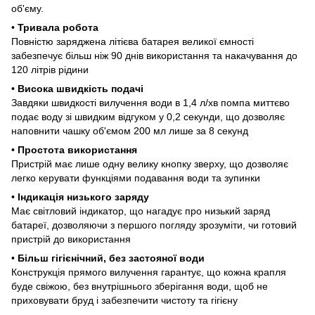
об'єму.
•
Тривала робота
Повністю заряджена літієва батарея великої ємності
забезпечує більш ніж 90 днів використання та накачування до
120 літрів рідини
•
Висока швидкість подачі
Завдяки швидкості вилучення води в 1,4 л/хв помпа миттєво
подає воду зі швидким відгуком у 0,2 секунди, що дозволяє
наповнити чашку об'ємом 200 мл лише за 8 секунд
•
Простота використання
Пристрій має лише одну велику кнопку зверху, що дозволяє
легко керувати функціями подавання води та зупинки
•
Індикація низького заряду
Має світловий індикатор, що нагадує про низький заряд
батареї, дозволяючи з першого погляду зрозуміти, чи готовий
пристрій до використання
•
Більш гігієнічний, без застояної води
Конструкція прямого вилучення гарантує, що кожна крапля
буде свіжою, без внутрішнього зберігання води, щоб не
приховувати бруд і забезпечити чистоту та гігієну