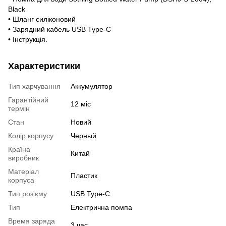
Black
• Шланг силіконовий
• Зарядний кабель USB Type-C
• Інструкція.
Характеристики
Тип харчування
Аккумулятор
Гарантійний
12 міс
термін
Стан
Новий
Колір корпусу
Черный
Країна
Китай
виробник
Матеріал
Пластик
корпуса
Тип роз'єму
USB Type-C
Тип
Електрична помпа
Время заряда
3 час