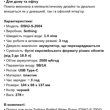
•
Для дому та офісу
Помпа виконана в мінімалістичному дизайні та ідеально
впишеться як у домашній, так і в офісний інтер'єр.
Характеристики:
• Модель:
DSHJ-S-2004
• Виробник:
Sothing
• Швидкість подачі води:
1.4 л/хв
• Час роботи в активному режимі:
3 год
• Джерело живлення:
акумулятор, що перезаряджається
• Сумісність:
бутлі європейського формату різних обсягів
(від 3 до 18.9 л)
• Об'єм акумулятора:
2000 мАгод
• Параметри входу:
5В/1A
• Роз'єм:
USB Type-C
• Матеріал:
пластик
• Час зарядки:
~ 3 год
• Розміри:
104 х 68 х 137 мм
• Колір:
чорний
• Вага:
278 г
.
В комплекті:
• Помпа для води Sothing Bottled Water Pump (DSHJ-S-2004),