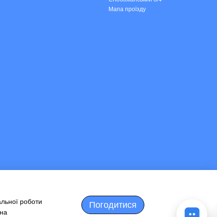
Мапа проїзду
альної роботи
Погодитися
 на