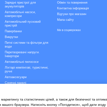
Зарядні пристрої для
Обмін та повернення
акумуляторів
Контактна інформація
Автомобільні насоси,
Відгуки про магазин
компресори
Мапа сайту
Автомобільний пусковий
пристрій
Ми в соцмережах
Павербанки
Викрутки
Питні системи та фільтри для
води
Перетворювачі напруги.
Інвертори
Автомобільні пилососи
Ліхтарі кемпінгові, туристичні,
ручні
Автоаксесуари
Сонячні панелі
Зарядні станції
Рятувальні сходи
 маркетингу та статистичних цілей, а також для безпечної та оптим
Велоаксесуари
х вашого браузера. Натисніть кнопку «Погодитися», щоб дати згоду