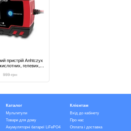
ий пристрій Anhtczyx
кислотних, гелевих,
 акумуляторів
н
999 грн
Каталог
Клієнтам
Мультитули
Вхід до кабінету
Товари для дому
Про нас
Акумуляторні батареї LiFePO4
Оплата і доставка