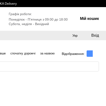
A Delivery
Графік роботи:
Мій кошик
Понеділок - Пʼятниця з 09:00 до 18:00
Субота, неділя - Вихідний
Вхід
Укр
евше
спочатку дорожчі
за назвою
Відображення: