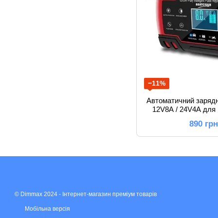
−11%
Автоматичний зарядн
12V8A / 24V4A для 
AGM та VRLA
890 гр
© Dimmax 2024 - Інтернет-магазин преміум товарів
Мобільна версія