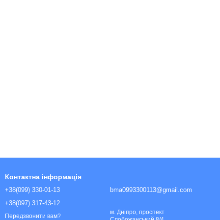
Контактна інформація
+38(099) 330-01-13
bma0993300113@gmail.com
+38(097) 317-43-12
м. Дніпро, проспект
Передзвонити вам?
Слобожанський 8/4