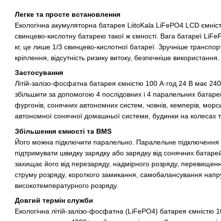
Легке та просте встановлення
Екологічна акумуляторна батарея LiitoKala LiFePO4 LCD ємніс
свинцево-кислотну батарею такої ж ємності. Вага батареї LiFe
кг, це лише 1/3 свинцево-кислотної батареї. Зручніше транспор
кріплення, відсутність ризику витоку, безпечніше використання.
Застосування
Літій-залізо-фосфатна батарея ємністю 100 А·год 24 В має 2400
збільшити за допомогою 4 послідовних і 4 паралельних батарей
фургонів, сонячних автономних систем, човнів, кемперів, морс
автономної сонячної домашньої системи, будинки на колесах та
Збільшення ємності та BMS
Його можна підключити паралельно. Паралельне підключення
підтримувати швидку зарядку або зарядку від сонячних батар
захищає його від перезаряду, надмірного розряду, перевищен
струму розряду, короткого замикання, самобалансування напру
високотемпературного розряду.
Довгий термін служби
Екологічна літій-залізо-фосфатна (LiFePO4) батарея ємністю 