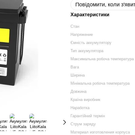
Повідомити, коли з'яви
Характеристики
Стан
Напряжение
Ємність аккумулятору
Тип аккумулятора
Максимальна робоча температура
Вага
Ширина
Мінімальна робоча температура
Довжина
Країна виробник
Наработка
Гарантійний термін
Струм заряду
Материал изготовления корпуса