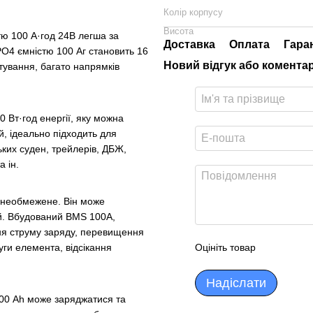
Колір корпусу
Висота
тю 100 А·год 24В легша за
Доставка
Оплата
Гара
PO4 ємністю 100 Аг становить 16
Новий відгук або комента
тування, багато напрямків
 Вт·год енергії, яку можна
, ідеально підходить для
ьких суден, трейлерів, ДБЖ,
 ін.
 необмежене. Він може
ей. Вбудований BMS 100A,
ня струму заряду, перевищення
ги елемента, відсікання
Оцініть товар
Надіслати
100 Ah може заряджатися та