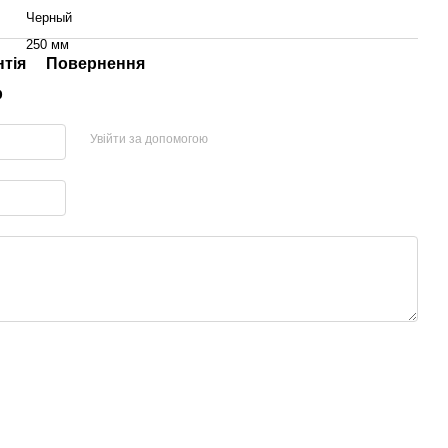
Черный
250 мм
нтія
Повернення
р
Увійти за допомогою