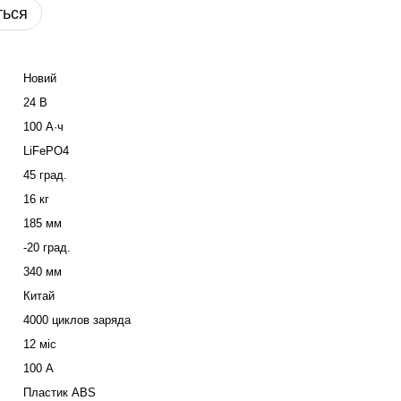
ться
Новий
24 В
100 А·ч
LiFePO4
45 град.
16 кг
185 мм
-20 град.
340 мм
Китай
4000 циклов заряда
12 міс
100 А
Пластик ABS