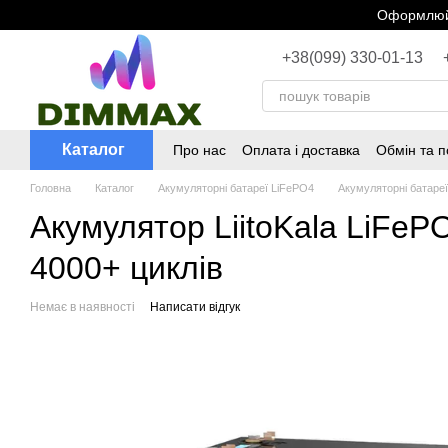
Перейти до основного контенту
Оформлюйт
+38(099) 330-01-13
Каталог
Про нас
Оплата і доставка
Обмін та 
Головна
Каталог
Акумуляторні батареї LiFePO4
Акумуляторні батареї 
Акумулятор LiitoKala LiFe
4000+ циклів
Немає в наявності
Написати відгук