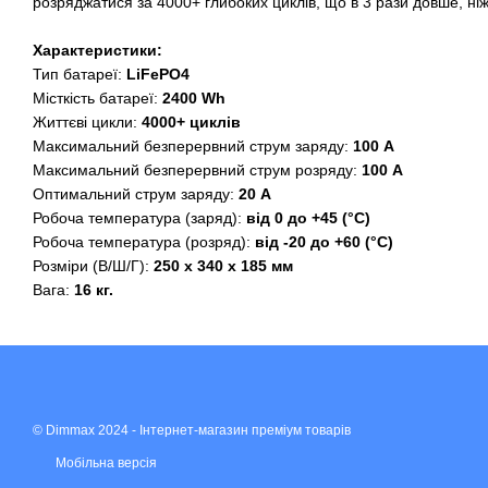
розряджатися за 4000+ глибоких циклів, що в 3 рази довше, ні
Характеристики:
Тип батареї:
LiFePO4
Місткість батареї:
2400 Wh
Життєві цикли:
4000+ циклів
Максимальний безперервний струм заряду:
100 А
Максимальний безперервний струм розряду:
100 А
Оптимальний струм заряду:
20 А
Робоча температура (заряд):
від 0 до +45 (°C)
Робоча температура (розряд):
від -20 до +60 (°C)
Розміри (В/Ш/Г):
250 х 340 х 185 мм
Вага:
16 кг.
© Dimmax 2024 - Інтернет-магазин преміум товарів
Мобільна версія