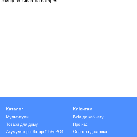
ж свинцево-кислотна батарея.
Каталог
Клієнтам
Мультитули
Вхід до кабінету
Товари для дому
Про нас
Акумуляторні батареї LiFePO4
Оплата і доставка