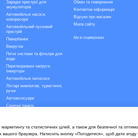
Зарядні пристрої для
Обмін та повернення
акумуляторів
Контактна інформація
Автомобільні насоси,
Відгуки про магазин
компресори
Мапа сайту
Автомобільний пусковий
пристрій
Ми в соцмережах
Павербанки
Викрутки
Питні системи та фільтри для
води
Перетворювачі напруги.
Інвертори
Автомобільні пилососи
Ліхтарі кемпінгові, туристичні,
ручні
Автоаксесуари
Сонячні панелі
Зарядні станції
Рятувальні сходи
 маркетингу та статистичних цілей, а також для безпечної та оптим
Велоаксесуари
х вашого браузера. Натисніть кнопку «Погодитися», щоб дати згоду