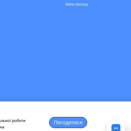
Мапа проїзду
альної роботи
Погодитися
 на