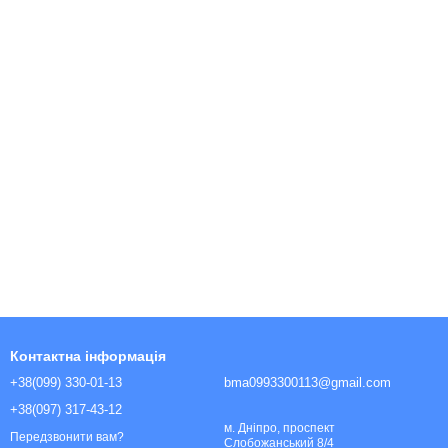
Контактна інформація
+38(099) 330-01-13
bma0993300113@gmail.com
+38(097) 317-43-12
м. Дніпро, проспект
Передзвонити вам?
Слобожанський 8/4