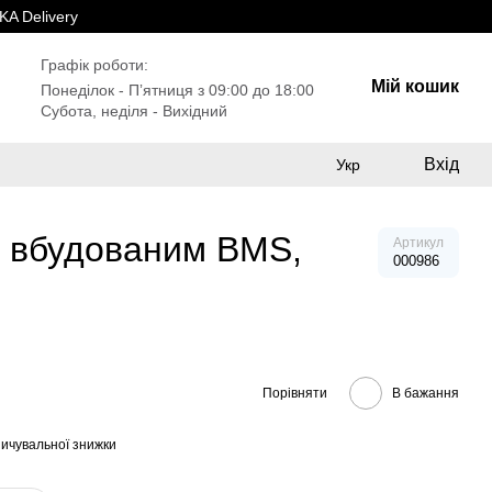
A Delivery
Графік роботи:
Мій кошик
Понеділок - Пʼятниця з 09:00 до 18:00
Субота, неділя - Вихідний
Вхід
Укр
з вбудованим BMS,
Артикул
000986
Порівняти
В бажання
ичувальної знижки