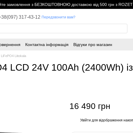
е замовлення з БЕЗКОШТОВНОЮ доставкою від 500 грн з ROZETK
+38(097) 317-43-12
Передзвонити вам?
повернення
Контактна інформація
Відгуки про магазин
LiFePO4 Liitokala
PO4 LCD 24V 100Ah (2400Wh) і
16 490 грн
Увійти
для відображення накоп
%