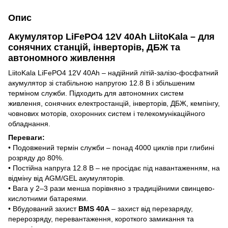
Опис
Акумулятор LiFePO4 12V 40Ah LiitoKala – для
сонячних станцій, інверторів, ДБЖ та
автономного живлення
LiitoKala LiFePO4 12V 40Ah – надійний літій-залізо-фосфатний
акумулятор зі стабільною напругою 12.8 В і збільшеним
терміном служби. Підходить для автономних систем
живлення, сонячних електростанцій, інверторів, ДБЖ, кемпінгу,
човнових моторів, охоронних систем і телекомунікаційного
обладнання.
Переваги:
• Подовжений термін служби – понад 4000 циклів при глибині
розряду до 80%.
• Постійна напруга 12.8 В – не просідає під навантаженням, на
відміну від AGM/GEL акумуляторів.
• Вага у 2–3 рази менша порівняно з традиційними свинцево-
кислотними батареями.
• Вбудований захист
BMS 40A
– захист від перезаряду,
перерозряду, перевантаження, короткого замикання та