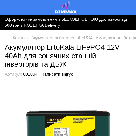
Оформлюйте замовлення з БЕЗКОШТОВНОЮ доставкою від
500 грн з ROZETKA Delivery
Каталог
Акумуляторні батареї LiFePO4
Акумуляторні батаре
Акумулятор LiitoKala LiFePO4 12V
40Ah для сонячних станцій,
інверторів та ДБЖ
Артикул:
001094
Написати відгук