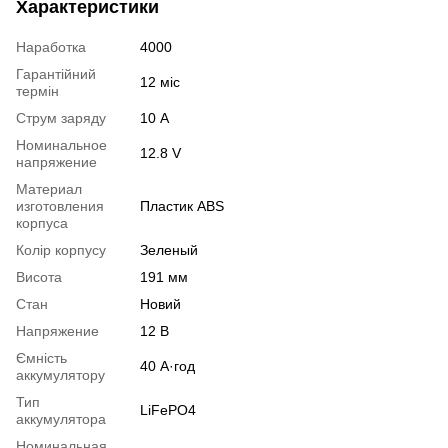
Характеристики
Наработка
4000
Гарантійний
12 міс
термін
Струм заряду
10 А
Номинальное
12.8 V
напряжение
Материал
изготовления
Пластик ABS
корпуса
Колір корпусу
Зеленый
Висота
191 мм
Стан
Новий
Напряжение
12 В
Ємність
40 А·год
аккумулятору
Тип
LiFePO4
аккумулятора
Номинальная