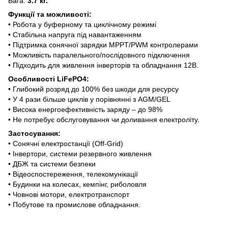
Вага:
3.7 кг.
Функції та можливості:
• Робота у буферному та циклічному режимі
• Стабільна напруга під навантаженням
• Підтримка сонячної зарядки MPPT/PWM контролерами
• Можливість паралельного/послідовного підключення
• Підходить для живлення інверторів та обладнання 12В.
Особливості LiFePO4:
• Глибокий розряд до 100% без шкоди для ресурсу
• У 4 рази більше циклів у порівнянні з AGM/GEL
• Висока енергоефективність заряду – до 98%
• Не потребує обслуговування чи доливання електроліту.
Застосування:
• Сонячні електростанції (Off-Grid)
• Інвертори, системи резервного живлення
• ДБЖ та системи безпеки
• Відеоспостереження, телекомунікації
• Будинки на колесах, кемпінг, риболовля
• Човнові мотори, електротранспорт
• Побутове та промислове обладнання.