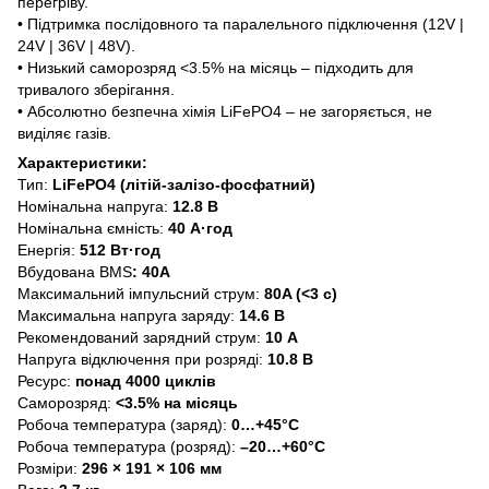
перегріву.
• Підтримка послідовного та паралельного підключення (12V |
24V | 36V | 48V).
• Низький саморозряд <3.5% на місяць – підходить для
тривалого зберігання.
• Абсолютно безпечна хімія LiFePO4 – не загоряється, не
виділяє газів.
Характеристики:
Тип:
LiFePO4 (літій-залізо-фосфатний)
Номінальна напруга:
12.8 В
Номінальна ємність:
40 А·год
Енергія:
512 Вт·год
Вбудована BMS
: 40A
Максимальний імпульсний струм:
80A (<3 с)
Максимальна напруга заряду:
14.6 В
Рекомендований зарядний струм:
10 А
Напруга відключення при розряді:
10.8 В
Ресурс:
понад 4000 циклів
Саморозряд:
<3.5% на місяць
Робоча температура (заряд):
0…+45°C
Робоча температура (розряд):
–20…+60°C
Розміри:
296 × 191 × 106 мм