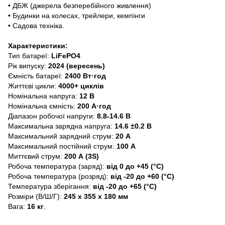
• ДБЖ (джерела безперебійного живлення)
• Будинки на колесах, трейлери, кемпінги
• Садова техніка.
Характеристики:
Тип батареї:
LiFePO4
Рік випуску:
2024 (вересень)
Ємність батареї:
2400 Вт·год
Життєві цикли:
4000+ циклів
Номінальна напруга:
12 В
Номінальна ємність:
200 А·год
Діапазон робочої напруги:
8.8-14.6 В
Максимальна зарядна напруга:
14.6 ±0.2 В
Максимальний зарядний струм:
20 А
Максимальний постійний струм:
100 А
Миттєвий струм:
200 А (3S)
Робоча температура (заряд):
від 0 до +45 (°C)
Робоча температура (розряд):
від -20 до +60 (°C)
Температура зберігання:
від -20 до +65 (°C)
Розміри (В/Ш/Г):
245 х 355 х 180 мм
Вага:
16 кг
.