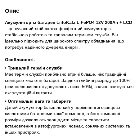
Опис
Акумуляторна батарея LiitoKala LiFePO4 12V 200Ah + LCD
– це сучасний літій-залізо-фосфатний акумулятор зі
стабільною роботою та тривалим терміном служби. Він
ідеально підходить для широкого спектру обладнання, що
потребує надійного джерела енергії.
Особливості:
• Тривалий термін служби
Має термін служби приблизно втричі більше, ніж традиційні
свинцево-кислотні батареї. Завдяки глибині розряду до 100%
(свинцево-кислотні допускають лише 50%), значно знижуються
експлуатаційні витрати.
• Оптимальні вага та габарити
Даний акумулятор більш легкий у порівнянні зі свинцево-
кислотними батареями такої ж ємності, а його компактні
розміри дозволяють заощадити місце та спростити
встановлення в автофургонах, човнах, сонячних системах та
інших пристроях.