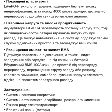
• Покращені властивості
LiFePO4-технологія гарантує підвищену безпеку, високу
енергоефективність та понад 4000 циклів зарядки, що значно
перевершує традиційні свинцево-кислотні аналоги.
• Стабільна напруга та висока продуктивність
Акумулятори LiFePO4 забезпечують постійну напругу 12V, тоді
як свинцево-кислотні батареї втрачають потужність при
розряді. Це знижує навантаження на систему, подовжує термін
служби підключених пристроїв та заощаджує ваші кошти.
• Розширення ємності та захист BMS
Підтримує паралельне підключення, а також швидке
заряджання або заряджання від сонячних батарей.
Вбудований BMS 100A захищає пристрій від перезаряду,
перерозряду, перевищення струму заряду або розряду,
короткого замикання, самобалансування напруги елемента,
відсікання високотемпературного розряду.
Застосування:
• Системи сонячної енергетики
• Системи автономного, аварійного, резервного живлення
• Різного роду електротранспорт
• Електричні човни (мотори)