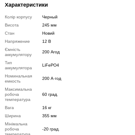
Характеристики
Колір корпусу
Черный
Висота
245 мм
Стан
Новий
Напряжение
12 В
Ємність
200 Агод
аккумулятору
Тип
LiFePO4
аккумулятора
Номинальная
200 А·год
емкость
Максимальна
робоча
60 град.
температура
Вага
16 кг
Ширина
355 мм
Мінімальна
робоча
-20 град.
температура