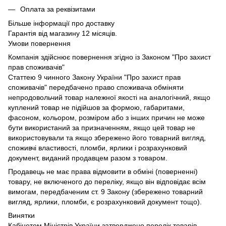
Оплата за реквізитами
Більше інформації про доставку
Гарантія від магазину 12 місяців.
Умови повернення
Компанія здійснює повернення згідно із Законом "Про захист
прав споживачів"
Статтею 9 чинного Закону України "Про захист прав
споживачів" передбачено право споживача обміняти
непродовольчий товар належної якості на аналогічний, якщо
куплений товар не підійшов за формою, габаритами,
фасоном, кольором, розміром або з інших причин не може
бути використаний за призначенням, якщо цей товар не
використовували та якщо збережено його товарний вигляд,
споживчі властивості, пломби, ярлики і розрахунковий
документ, виданий продавцем разом з товаром.
Продавець не має права відмовити в обміні (поверненні)
товару, не включеного до переліку, якщо він відповідає всім
вимогам, передбаченим ст. 9 Закону (збережено товарний
вигляд, ярлики, пломби, є розрахунковий документ тощо).
Винятки
Кабінетом Міністрів України затверджено перелік товарів