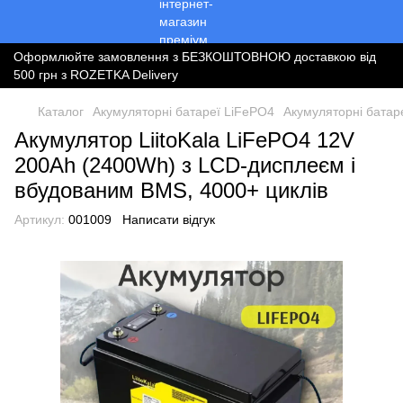
Оформлюйте замовлення з БЕЗКОШТОВНОЮ доставкою від
500 грн з ROZETKA Delivery
Каталог
Акумуляторні батареї LiFePO4
Акумуляторні батаре
Акумулятор LiitoKala LiFePO4 12V
200Ah (2400Wh) з LCD-дисплеєм і
вбудованим BMS, 4000+ циклів
Артикул:
001009
Написати відгук