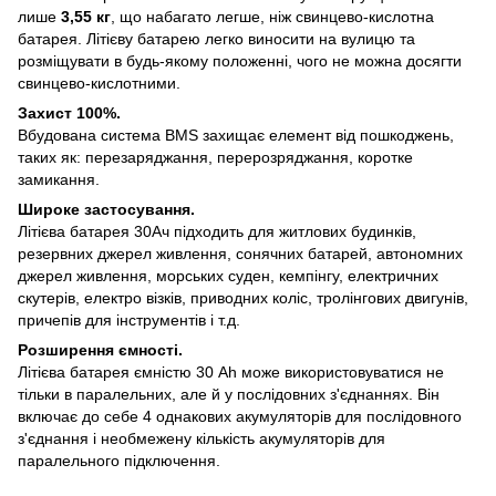
лише
3,55 кг
, що набагато легше, ніж свинцево-кислотна
батарея. Літієву батарею легко виносити на вулицю та
розміщувати в будь-якому положенні, чого не можна досягти
свинцево-кислотними.
Захист 100%.
Вбудована система BMS захищає елемент від пошкоджень,
таких як: перезаряджання, перерозряджання, коротке
замикання.
Широке застосування.
Літієва батарея 30Ач підходить для житлових будинків,
резервних джерел живлення, сонячних батарей, автономних
джерел живлення, морських суден, кемпінгу, електричних
скутерів, електро візків, приводних коліс, тролінгових двигунів,
причепів для інструментів і т.д.
Розширення ємності.
Літієва батарея ємністю 30 Ah може використовуватися не
тільки в паралельних, але й у послідовних з'єднаннях. Він
включає до себе 4 однакових акумуляторів для послідовного
з'єднання і необмежену кількість акумуляторів для
паралельного підключення.