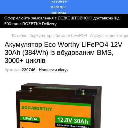
Оформлюйте замовлення з БЕЗКОШТОВНОЮ доставкою від
500 грн з ROZETKA Delivery
Каталог
Акумуляторні батареї LiFePO4
Акумуляторні батар
Акумулятор Eco Worthy LiFePO4 12V
30Ah (384Wh) із вбудованим BMS,
3000+ циклів
Артикул:
230746
Написати відгук