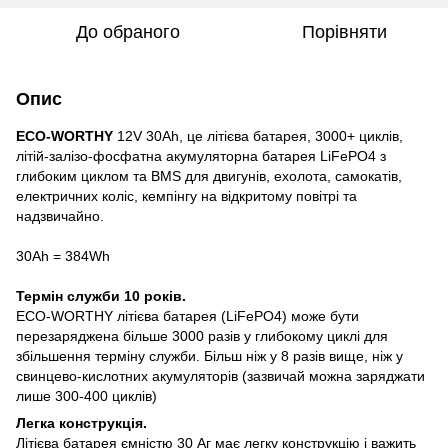
До обраного
Порівняти
Опис
ECO-WORTHY
12V 30Ah, це літієва батарея, 3000+ циклів,
літій-залізо-фосфатна акумуляторна батарея LiFePO4 з
глибоким циклом та BMS для двигунів, ехолота, самокатів,
електричних коліс, кемпінгу на відкритому повітрі та
надзвичайно.
30Ah = 384Wh
Термін служби 10 років.
ECO-WORTHY літієва батарея (LiFePO4) може бути
перезаряджена більше 3000 разів у глибокому циклі для
збільшення терміну служби. Більш ніж у 8 разів вище, ніж у
свинцево-кислотних акумуляторів (зазвичай можна заряджати
лише 300-400 циклів)
Легка конструкція.
Літієва батарея ємністю 30 Аг має легку конструкцію і важить