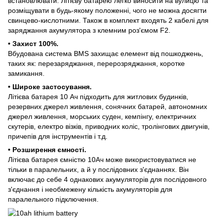
встановлювати. Літієву батарею легко виносити на вулицю та
розміщувати в будь-якому положенні, чого не можна досягти
свинцево-кислотними. Також в комплект входять 2 кабелі для
заряджання акумулятора з клемним роз'ємом F2.
• Захист 100%.
Вбудована система BMS захищає елемент від пошкоджень,
таких як: перезаряджання, перерозряджання, коротке
замикання.
• Широке застосування.
Літієва батарея 10 Ач підходить для житлових будинків,
резервних джерел живлення, сонячних батарей, автономних
джерел живлення, морських суден, кемпінгу, електричних
скутерів, електро візків, приводних коліс, тролінгових двигунів,
причепів для інструментів і т.д.
• Розширення ємності.
Літієва батарея ємністю 10Ач може використовуватися не
тільки в паралельних, а й у послідовних з'єднаннях. Він
включає до себе 4 однакових акумуляторів для послідовного
з'єднання і необмежену кількість акумуляторів для
паралельного підключення.