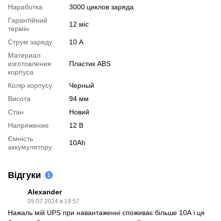
Наработка
3000 циклов заряда
Гарантійний
12 міс
термін
Струм заряду
10 А
Материал
изготовления
Пластик ABS
корпуса
Колір корпусу
Черный
Висота
94 мм
Стан
Новий
Напряжение
12 В
Ємність
10Ah
аккумулятору
Відгуки
1
Alexander
05.07.2024 в 19:57
Нажаль мій UPS при навантаженні споживає більше 10А і ця