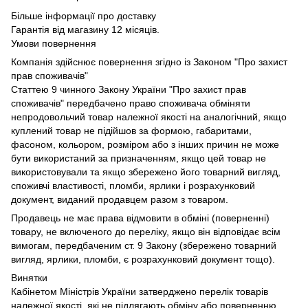
Більше інформації про доставку
Гарантія від магазину 12 місяців.
Умови повернення
Компанія здійснює повернення згідно із Законом "Про захист
прав споживачів"
Статтею 9 чинного Закону України "Про захист прав
споживачів" передбачено право споживача обміняти
непродовольчий товар належної якості на аналогічний, якщо
куплений товар не підійшов за формою, габаритами,
фасоном, кольором, розміром або з інших причин не може
бути використаний за призначенням, якщо цей товар не
використовували та якщо збережено його товарний вигляд,
споживчі властивості, пломби, ярлики і розрахунковий
документ, виданий продавцем разом з товаром.
Продавець не має права відмовити в обміні (поверненні)
товару, не включеного до переліку, якщо він відповідає всім
вимогам, передбаченим ст. 9 Закону (збережено товарний
вигляд, ярлики, пломби, є розрахунковий документ тощо).
Винятки
Кабінетом Міністрів України затверджено перелік товарів
належної якості, які не підлягають обміну або поверненню