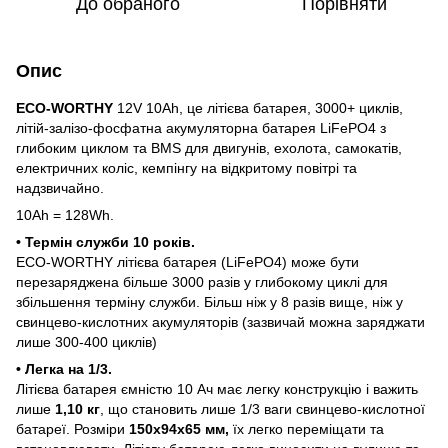
До обраного
Порівняти
Опис
ECO-WORTHY
12V 10Ah, це літієва батарея, 3000+ циклів,
літій-залізо-фосфатна акумуляторна батарея LiFePO4 з
глибоким циклом та BMS для двигунів, ехолота, самокатів,
електричних коліс, кемпінгу на відкритому повітрі та
надзвичайно.
10Ah = 128Wh.
• Термін служби 10 років.
ECO-WORTHY літієва батарея (LiFePO4) може бути
перезаряджена більше 3000 разів у глибокому циклі для
збільшення терміну служби. Більш ніж у 8 разів вище, ніж у
свинцево-кислотних акумуляторів (зазвичай можна заряджати
лише 300-400 циклів)
• Легка на 1/3.
Літієва батарея ємністю 10 Ач має легку конструкцію і важить
лише
1,10 кг
, що становить лише 1/3 ваги свинцево-кислотної
батареї. Розміри
150х94х65 мм,
їх легко переміщати та