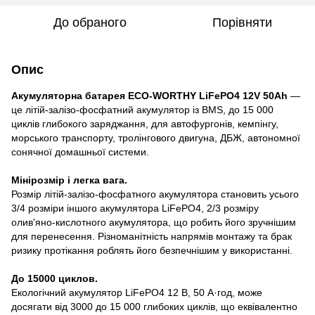
До обраного
Порівняти
Опис
Акумуляторна батарея ECO-WORTHY LiFePO4 12V 50Ah
—
це літій-залізо-фосфатний акумулятор із BMS, до 15 000
циклів глибокого заряджання, для автофургонів, кемпінгу,
морського транспорту, тролінгового двигуна, ДБЖ, автономної
сонячної домашньої системи.
Мінірозмір і легка вага.
Розмір літій-залізо-фосфатного акумулятора становить усього
3/4 розміри іншого акумулятора LiFePO4, 2/3 розміру
олив'яно-кислотного акумулятора, що робить його зручнішим
для перенесення. Різноманітність напрямів монтажу та брак
ризику протікання роблять його безпечнішим у використанні.
До 15000 циклов.
Екологічний акумулятор LiFePO4 12 В, 50 А·год, може
досягати від 3000 до 15 000 глибоких циклів, що еквівалентно