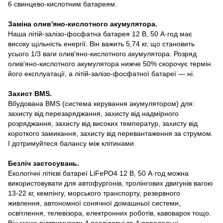
6 свинцево-кислотним батареям.
Заміна олив'яно-кислотного акумулятора.
Наша літій-залізо-фосфатна батарея 12 В, 50 А·год має
високу щільність енергії. Він важить 5,74 кг, що становить
усього 1/3 ваги олив'яно-кислотного акумулятора. Розряд
олив'яно-кислотного акумулятора нижче 50% скорочує термін
його експлуатації, а літій-залізо-фосфатної батареї — ні.
Захист BMS.
Вбудована BMS (система керування акумулятором) для:
захисту від перезаряджання, захисту від надмірного
розряджання, захисту від високих температур, захисту від
короткого замикання, захисту від перевантаження за струмом.
І дотримуйтеся балансу між клітинами.
Безліч застосувань.
Екологічні літієві батареї LiFePO4 12 В, 50 А·год можна
використовувати для автофургонів, тролінгових двигунів вагою
13-22 кг, кемпінгу, морського транспорту, резервного
живлення, автономної сонячної домашньої системи,
освітлення, телевізора, електронних роботів, кавоварок тощо.
Він може підтримувати 4 послідовні та 4 паралельні