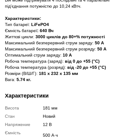
під'єднання потужністю до 10,24 кВтч.
Х
арактеристики:
Тип батареї:
LiFePO4
Ємність батареї
: 640 Вч
Життєві цикли:
3000 циклів до 80+% потужності
Максимальний безперервний струм заряду:
50 А
Максимальний безперервний струм розряду:
50 А
Оптимальний струм заряду:
10 А
Робоча температура (заряд):
від 0 до +55 (°C)
Робоча температура (розряд):
від -20 до +55 (°C)
Розміри (В/Ш/Г):
181 х 232 х 135 мм
Вага:
5.74 кг.
Характеристики
Висота
181 мм
Стан
Новий
Напряжение
12 В
Ємність
500 А·ч