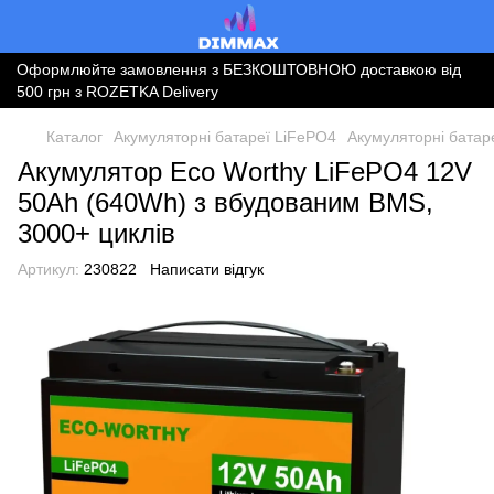
Оформлюйте замовлення з БЕЗКОШТОВНОЮ доставкою від
500 грн з ROZETKA Delivery
Каталог
Акумуляторні батареї LiFePO4
Акумуляторні батар
Акумулятор Eco Worthy LiFePO4 12V
50Ah (640Wh) з вбудованим BMS,
3000+ циклів
Артикул:
230822
Написати відгук