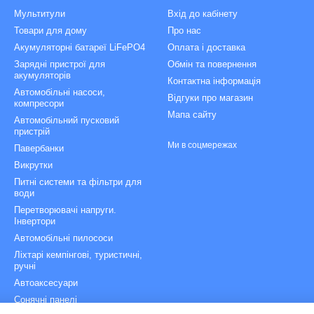
Мультитули
Вхід до кабінету
Товари для дому
Про нас
Акумуляторні батареї LiFePO4
Оплата і доставка
Зарядні пристрої для
Обмін та повернення
акумуляторів
Контактна інформація
Автомобільні насоси,
Відгуки про магазин
компресори
Мапа сайту
Автомобільний пусковий
пристрій
Ми в соцмережах
Павербанки
Викрутки
Питні системи та фільтри для
води
Перетворювачі напруги.
Інвертори
Автомобільні пилососи
Ліхтарі кемпінгові, туристичні,
ручні
Автоаксесуари
Сонячні панелі