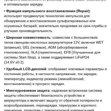
и оптимальную зарядку.
•
Функция импульсного восстановления (Repair)
:
использует продвинутую технологию импульсов для
обнаружения и восстановления сульфатированных или
осушенных батарей, значительно продлевая их срок службы и
улучшая производительность.
•
Широкая совместимость
: совместим с большинством
типов свинцово-кислотных аккумуляторов 12V, включая WET
(влажные), GEL (гелевые), AGM (абсорбированное
стекловолокно), SLA (герметичные), EFB (Улучшенные для
системы Start-Stop), а также поддерживает LiFePO4
(14.6V
±
0.2).
•
Удобный LCD-дисплей
: отображает ключевые параметры и
состояние работы, в частности напряжение, ток зарядки,
температуру, индикатор режима (зимний/летний,
восстановление) и прогресс зарядки.
•
Многоуровневая защита
: надежная встроенная система
защиты обеспечивает безопасность устройства и
аккумулятора и включает защиту от обратной полярности и
искрообразования, перезарядки, перегрузки и короткого
замыкания, перегрева с температурной компенсацией,