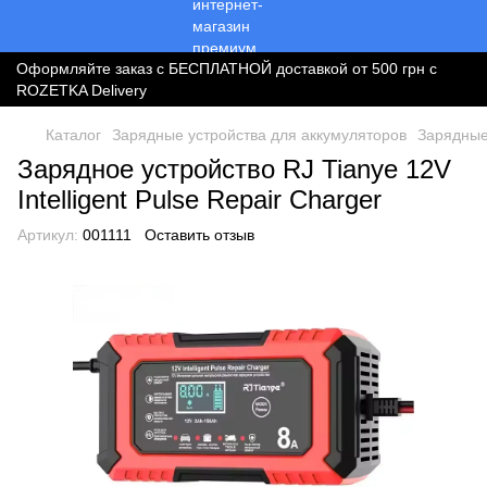
Оформляйте заказ с БЕСПЛАТНОЙ доставкой от 500 грн с
ROZETKA Delivery
Каталог
Зарядные устройства для аккумуляторов
Зарядные
Зарядное устройство RJ Tianye 12V
Intelligent Pulse Repair Charger
Артикул:
001111
Оставить отзыв