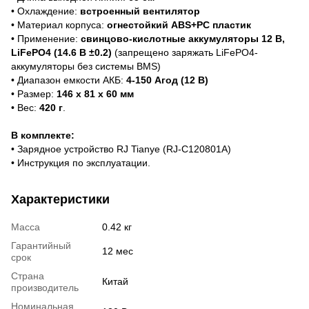
• Охлаждение:
встроенный вентилятор
• Материал корпуса:
огнестойкий ABS+PC пластик
• Применение:
свинцово-кислотные аккумуляторы 12 В,
LiFePO4 (14.6 В ±0.2)
(запрещено заряжать LiFePO4-
аккумуляторы без системы BMS)
• Диапазон емкости АКБ:
4-150 Агод (12 В)
• Размер:
146 х 81 х 60 мм
• Вес:
420 г
.
В комплекте:
• Зарядное устройство RJ Tianye (RJ-C120801A)
• Инструкция по эксплуатации.
Характеристики
Масса
0.42 кг
Гарантийный
12 мес
срок
Страна
Китай
производитель
Номинальная