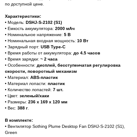
по доступной цене.
Характеристики:
• Модель:
DSHJ-S-2102 (S1)
• Емкость аккумулятора:
2
000 мАч
• Номинальное напряжение:
5 В
• Номинальная входная мощность:
10 Вт
• Зарядный порт:
USB Type-C
• Время работы от аккумулятора:
до 4.5 часов
• Время зарядки:
~ 2 часа
• Особенности:
дисплей, бесступенчатая регулировка
скорости, поворотный механизм
• Материал:
ABS-пластик
• Материал лопасти:
пластик
• Количество лопастей:
7 шт.
• Цвет:
зеленый/хаки
• Размеры:
236 х 169 х 120 мм
• Вес:
388 г
.
В комплекте:
• Вентилятор Sothing Plume Desktop Fan DSHJ-S-2102 (S1),
Green