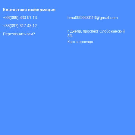
Контактная информация
+38(099) 330-01-13
bma0993300113@gmail.com
+38(097) 317-43-12
г. Днепр, проспект Слобожанский
Перезвонить вам?
8/4
Карта проезда