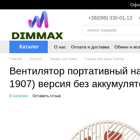
Перейти к основному контенту
Офор
+38(099) 330-01-13
Каталог
О нас
Оплата и доставка
Обмен и воз
Главная
Каталог
Товары для дома
Товары для дома Sothing
Вентилятор портативный на
1907) версия без аккумуля
В наличии
Оставить отзыв