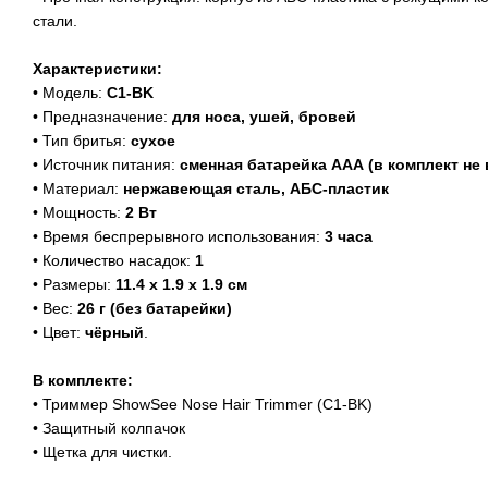
стали.
Характеристики:
• Модель:
C1-BK
• Предназначение:
для носа, ушей, бровей
• Тип бритья:
сухое
• Источник питания:
сменная батарейка ААА (в комплект не
• Материал:
нержавеющая сталь, АБС-пластик
• Мощность:
2 Вт
• Время беспрерывного использования:
3 часа
• Количество насадок:
1
• Размеры:
11.4 х 1.9 х 1.9 см
• Вес:
26 г (без батарейки)
• Цвет:
чёрный
.
В комплекте:
• Триммер ShowSee Nose Hair Trimmer (C1-BK)
• Защитный колпачок
• Щетка для чистки.