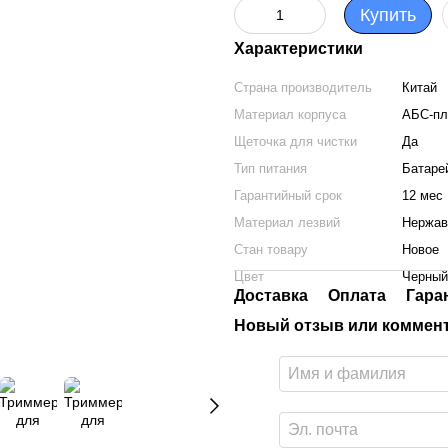
Купить
Характеристики
Страна производитель
Китай
Материал корпуса
АБС-пл
Щеточка для чистки
Да
Тип питания
Батаре
Гарантийный срок
12 мес
Материал лезвий
Нержав
Стан товару
Новое
Цвет
Черный
Доставка
Оплата
Гара
Новый отзыв или коммен