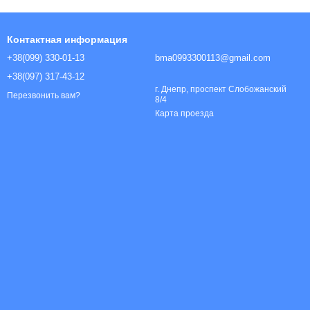
Контактная информация
+38(099) 330-01-13
bma0993300113@gmail.com
+38(097) 317-43-12
г. Днепр, проспект Слобожанский
Перезвонить вам?
8/4
Карта проезда