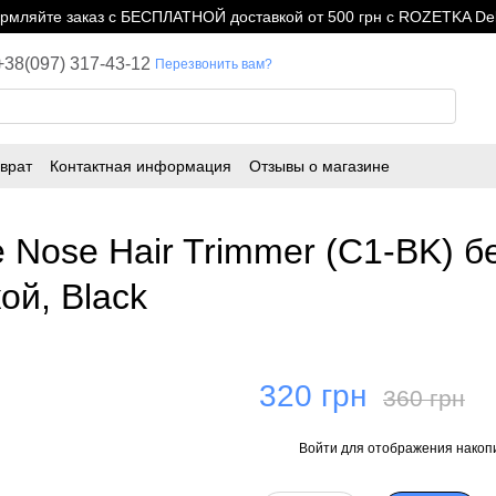
мляйте заказ с БЕСПЛАТНОЙ доставкой от 500 грн с ROZETKA Del
+38(097) 317-43-12
Перезвонить вам?
врат
Контактная информация
Отзывы о магазине
Nose Hair Trimmer (C1-BK) б
й, Black
320 грн
360 грн
Войти
для отображения накопи
%