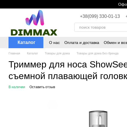
Перейти к основному контенту
Офор
+38(099) 330-01-13
Каталог
О нас
Оплата и доставка
Обмен и воз
Главная
Каталог
Товары для дома
Товары для дома Без бренда
Триммер для носа ShowSee 
съемной плавающей головко
В наличии
Оставить отзыв