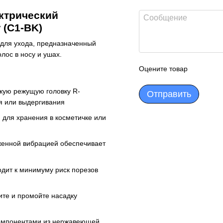
ктрический
 (C1-BK)
 для ухода, предназначенный
лос в носу и ушах.
Оцените товар
кую режущую головку R-
Отправить
я или выдергивания
н для хранения в косметичке или
женной вибрацией обеспечивает
одит к минимуму риск порезов
ите и промойте насадку
 компонентами из нержавеющей