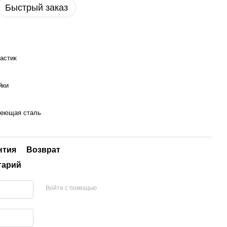
Быстрый заказ
астик
йки
еющая сталь
нтия
Возврат
тарий
Войти с помощью