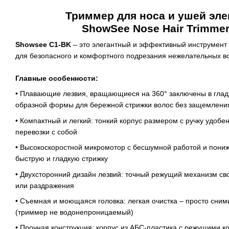
Триммер для носа и ушей эле
ShowSee Nose Hair Trimmer
Showsee C1‑BK
– это элегантный и эффективный инструмент
для безопасного и комфортного подрезания нежелательных во
Главные особенности:
• Плавающие лезвия, вращающиеся на 360° заключены в глад
образной формы для бережной стрижки волос без защемлени
• Компактный и легкий: тонкий корпус размером с ручку удобе
перевозки с собой
• Высокоскоростной микромотор с бесшумной работой и пони
быструю и гладкую стрижку
• Двухсторонний дизайн лезвий: точный режущий механизм св
или раздражения
• Съемная и моющаяся головка: легкая очистка – просто сним
(триммер не водонепроницаемый)
• Прочная конструкция: корпус из АБС-пластика с режущими