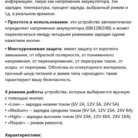
информацию, такую как напряжение аккумулятора, ток
зарядки, температура, процент заряда, выбранный режим и
т.д. в реальном времени.
•
Простота в использовании
: это устройство автоматически
определяет напряжение аккумулятора (6В/12В/24В) и может
переключаться между четырьмя режимами зарядки одним
нажатием кнопки.
•
Многоуровневая защита
: имеет защиту от короткого
замыкания, от обратной полярности, от пониженного
напряжения, от перенапряжения, от перегрузки током, от
искры, от перегрева. Оболочка из огнеупорного материала,
прочный шнур питания и зажим типа «крокодил» также
гарантируют вашу безопасность.
4 режима работы
устройства, которые выбираются вручную
с помощью кнопки:
• «Low» – зарядка низким током (6V 2A, 12V 3А, 24V 5А)
• «Medium» – зарядка средним током (6V 5A, 12V 15А, 24V 8А)
• «High» – зарядка высоким током (6V 10A, 12V 40А, 24V 16А)
• «Repair» – режим ремонта.
Характеристики: