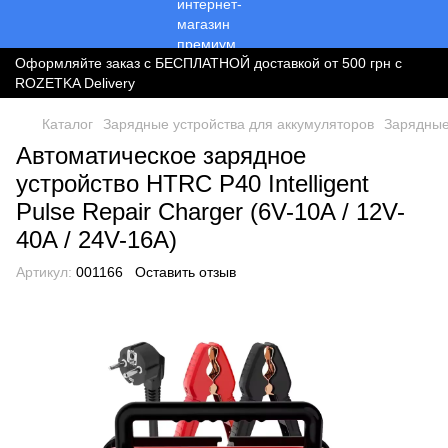
Оформляйте заказ с БЕСПЛАТНОЙ доставкой от 500 грн с
ROZETKA Delivery
Каталог
Зарядные устройства для аккумуляторов
Зарядные
Автоматическое зарядное
устройство HTRC P40 Intelligent
Pulse Repair Charger (6V-10A / 12V-
40A / 24V-16A)
Артикул:
001166
Оставить отзыв