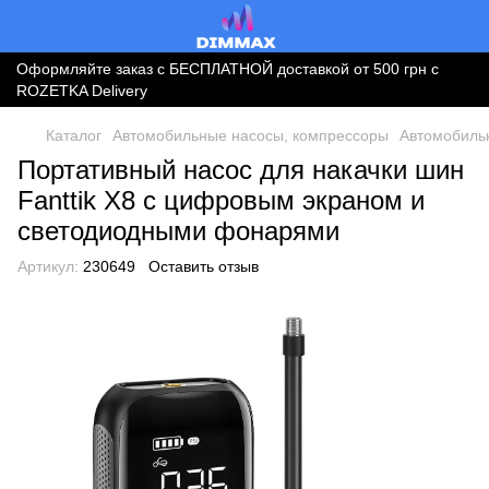
Оформляйте заказ с БЕСПЛАТНОЙ доставкой от 500 грн с
ROZETKA Delivery
Каталог
Автомобильные насосы, компрессоры
Автомобильн
Портативный насос для накачки шин
Fanttik X8 с цифровым экраном и
светодиодными фонарями
Артикул:
230649
Оставить отзыв