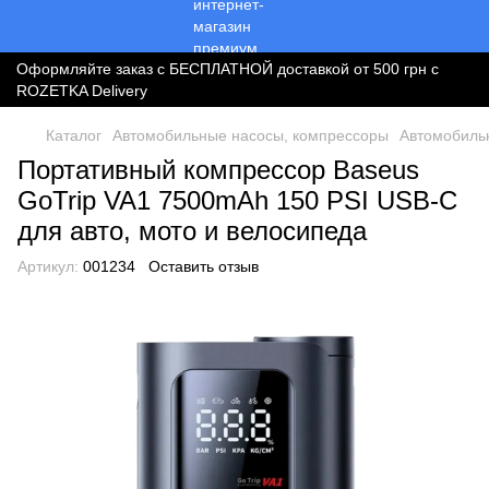
Оформляйте заказ с БЕСПЛАТНОЙ доставкой от 500 грн с
ROZETKA Delivery
Каталог
Автомобильные насосы, компрессоры
Автомобиль
Портативный компрессор Baseus
GoTrip VA1 7500mAh 150 PSI USB-C
для авто, мото и велосипеда
Артикул:
001234
Оставить отзыв