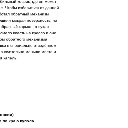
обильный коврик, где он может
не. Чтобы избавиться от данной
аботал обратный механизм
ешняя мокрая поверхность, на
еобразный карман, а сухая
смело класть на кресло и оно
вом обратного механизма
ушки в специально отведённом
т значительно меньше места и
ия капель.
тоянии)
 по краю купола