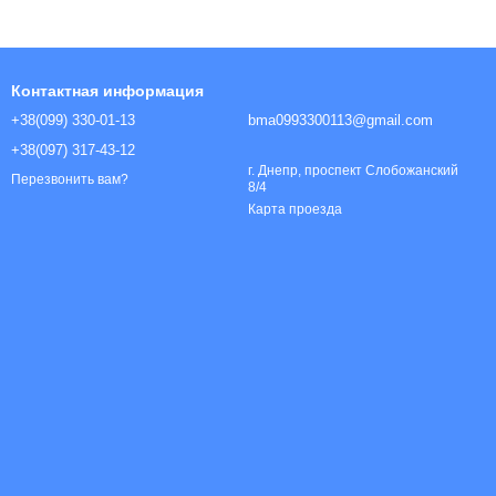
Контактная информация
+38(099) 330-01-13
bma0993300113@gmail.com
+38(097) 317-43-12
г. Днепр, проспект Слобожанский
Перезвонить вам?
8/4
Карта проезда