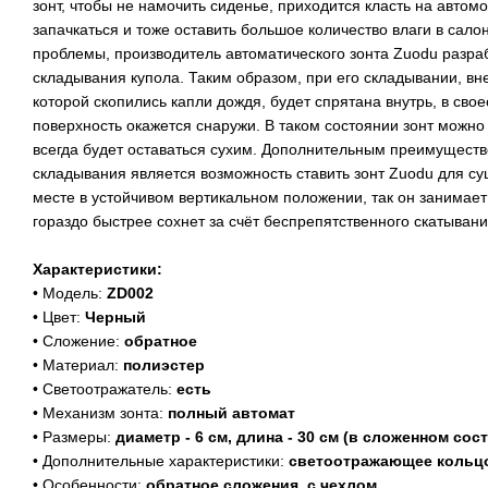
зонт, чтобы не намочить сиденье, приходится класть на автом
запачкаться и тоже оставить большое количество влаги в сало
проблемы, производитель автоматического зонта Zuodu разр
складывания купола. Таким образом, при его складывании, вн
которой скопились капли дождя, будет спрятана внутрь, в сво
поверхность окажется снаружи. В таком состоянии зонт можно 
всегда будет оставаться сухим. Дополнительным преимущест
складывания является возможность ставить зонт Zuodu для с
месте в устойчивом вертикальном положении, так он занимае
гораздо быстрее сохнет за счёт беспрепятственного скатыван
Характеристики:
• Модель:
ZD002
• Цвет:
Черный
• Сложение:
обратное
• Материал:
полиэстер
• Светоотражатель:
есть
• Механизм зонта:
полный автомат
• Размеры:
диаметр - 6 см, длина - 30 см (в сложенном сос
• Дополнительные характеристики:
светоотражающее кольцо
• Особенности:
обратное сложения, с чехлом