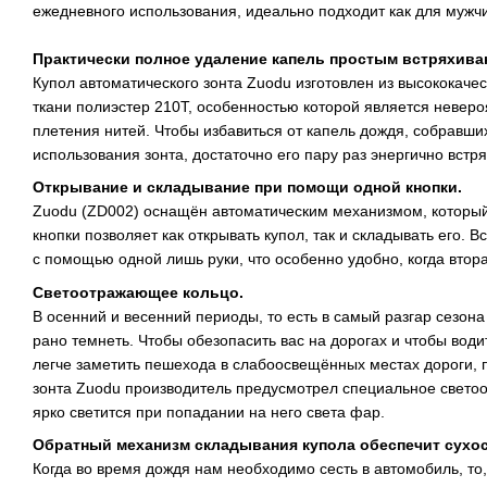
ежедневного использования, идеально подходит как для мужчи
Практически полное удаление капель простым встряхива
Купол автоматического зонта Zuodu изготовлен из высококач
ткани полиэстер 210T, особенностью которой является неверо
плетения нитей. Чтобы избавиться от капель дождя, собравши
использования зонта, достаточно его пару раз энергично встр
Открывание и складывание при помощи одной кнопки.
Zuodu (ZD002) оснащён автоматическим механизмом, которы
кнопки позволяет как открывать купол, так и складывать его. 
с помощью одной лишь руки, что особенно удобно, когда втора
Светоотражающее кольцо.
В осенний и весенний периоды, то есть в самый разгар сезона
рано темнеть. Чтобы обезопасить вас на дорогах и чтобы вод
легче заметить пешехода в слабоосвещённых местах дороги, 
зонта Zuodu производитель предусмотрел специальное свето
ярко светится при попадании на него света фар.
Обратный механизм складывания купола обеспечит сухо
Когда во время дождя нам необходимо сесть в автомобиль, то