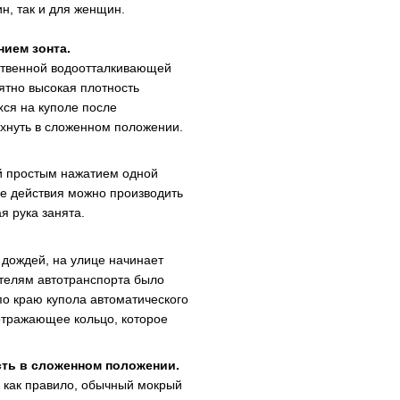
н, так и для женщин.
нием зонта.
ественной водоотталкивающей
ятно высокая плотность
хся на куполе после
яхнуть в сложенном положении.
й простым нажатием одной
Все действия можно производить
я рука занята.
 дождей, на улице начинает
ителям автотранспорта было
по краю купола автоматического
отражающее кольцо, которое
сть в сложенном положении.
, как правило, обычный мокрый