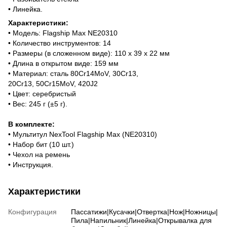
• Линейка.
Характеристики:
• Модель: Flagship Max NE20310
• Количество инструментов: 14
• Размеры (в сложенном виде): 110 х 39 х 22 мм
• Длина в открытом виде: 159 мм
• Материал: сталь 80Cr14MoV, 30Cr13,
20Cr13, 50Cr15MoV, 420J2
• Цвет: серебристый
• Вес: 245 г (±5 г).
В комплекте:
• Мультитул NexTool Flagship Max (NE20310)
• Набор бит (10 шт.)
• Чехол на ремень
• Инструкция.
Характеристики
Конфигурация
Пассатижи|Кусачки|Отвертка|Нож|Ножницы|
Пила|Напильник|Линейка|Открывалка для