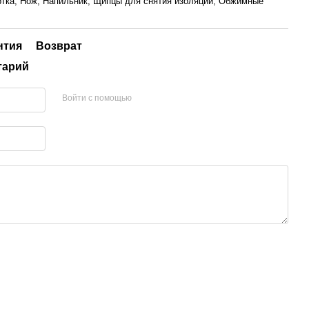
ртка, Нож, Напильник, Щипцы для снятия изоляции, Обжимные
нтия
Возврат
тарий
Войти с помощью