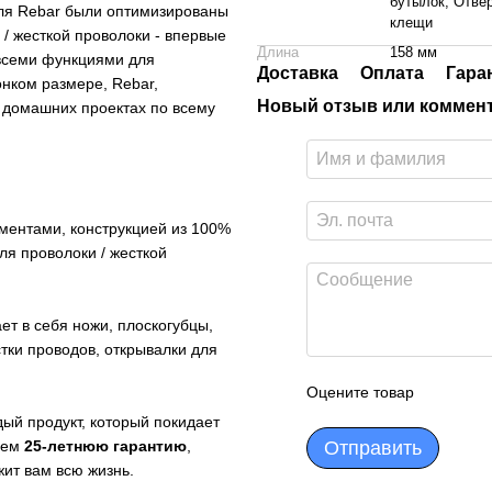
бутылок, Отве
ля Rebar были оптимизированы
клещи
/ жесткой проволоки - впервые
Длина
158 мм
всеми функциями для
Доставка
Оплата
Гара
нком размере, Rebar,
Новый отзыв или коммен
 домашних проектах по всему
ентами, конструкцией из 100%
я проволоки / жесткой
ет в себя ножи, плоскогубцы,
стки проводов, открывалки для
Оцените товар
дый продукт, который покидает
аем
25-летнюю гарантию
,
Отправить
ит вам всю жизнь.