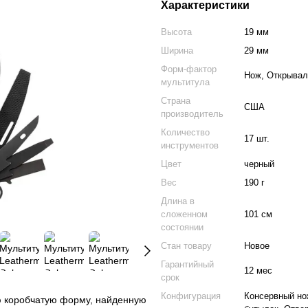
Характеристики
Высота
19 мм
Ширина
29 мм
Форм-фактор
Нож, Открывал
мультитула
Страна
США
производитель
Количество
17 шт.
инструментов
Цвет
черный
Вес
190 г
Длина в
сложенном
101 см
состоянии
Стан товару
Новое
Гарантийный
12 мес
срок
Конфигурация
Консервный но
ую коробчатую форму, найденную