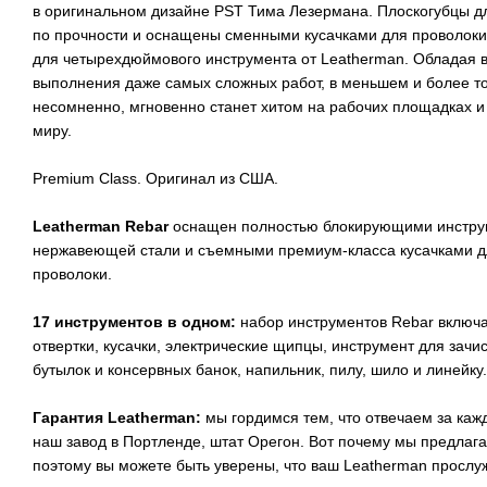
в оригинальном дизайне PST Тима Лезермана. Плоскогубцы д
по прочности и оснащены сменными кусачками для проволоки 
для четырехдюймового инструмента от Leatherman. Обладая 
выполнения даже самых сложных работ, в меньшем и более то
несомненно, мгновенно станет хитом на рабочих площадках и
миру.
Premium Class. Оригинал из США.
Leatherman Rebar
оснащен полностью блокирующими инструм
нержавеющей стали и съемными премиум-класса кусачками дл
проволоки.
17 инструментов в одном:
набор инструментов Rebar включа
отвертки, кусачки, электрические щипцы, инструмент для зачи
бутылок и консервных банок, напильник, пилу, шило и линейку.
Гарантия Leatherman:
мы гордимся тем, что отвечаем за каж
наш завод в Портленде, штат Орегон. Вот почему мы предлаг
поэтому вы можете быть уверены, что ваш Leatherman прослуж