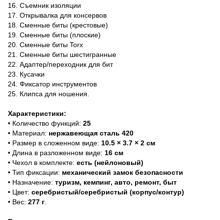
16. Съемник изоляции
17. Открывалка для консервов
18. Сменные биты (крестовые)
19. Сменные биты (плоские)
20. Сменные биты Torx
21. Сменные биты шестигранные
22. Адаптер/переходник для бит
23. Кусачки
24. Фиксатор инструментов
25. Клипса для ношения.
Характеристики:
• Количество функций:
25
• Материал:
н
ержавеющая сталь 420
• Размер в сложенном виде:
10.5 × 3.7 × 2 см
• Длина в разложенном виде:
16 см
• Чехол в комплекте:
есть (нейлоновый)
• Тип фиксации:
м
еханический замок безопасности
• Назначение:
туризм, кемпинг, авто, ремонт, быт
• Цвет:
серебристый/серебристый (корпус/контур)
• Вес:
277 г
.