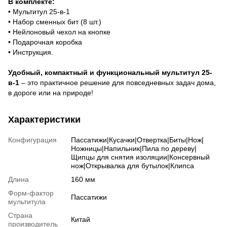
В комплекте:
• Мультитул 25-в-1
• Набор сменных бит (8 шт.)
• Нейлоновый чехол на кнопке
• Подарочная коробка
• Инструкция.
Удобный, компактный и функциональный мультитул 25-
в-1
– это практичное решение для повседневных задач дома,
в дороге или на природе!
Характеристики
Конфигурация
Пассатижи|Кусачки|Отвертка|Биты|Нож|
Ножницы|Напильник|Пила по дереву|
Щипцы для снятия изоляции|Консервный
нож|Открывалка для бутылок|Клипса
Длина
160 мм
Форм-фактор
Пассатижи
мультитула
Страна
Китай
производитель