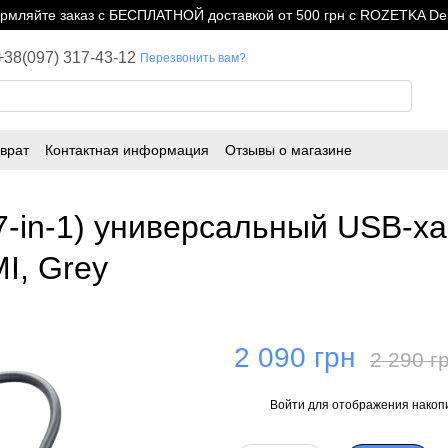
мляйте заказ с БЕСПЛАТНОЙ доставкой от 500 грн с ROZETKA Del
+38(097) 317-43-12
Перезвонить вам?
врат
Контактная информация
Отзывы о магазине
-in-1) универсальный USB-ха
I, Grey
2 090 грн
2 290 г
Войти
для отображения накопи
%