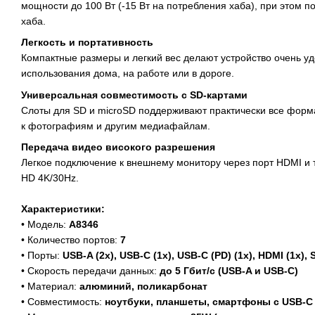
мощности до 100 Вт (-15 Вт на потребления хаба), при этом 
хаба.
Легкость и портативность
Компактные размеры и легкий вес делают устройство очень у
использования дома, на работе или в дороге.
Универсальная совместимость с SD-картами
Слоты для SD и microSD поддерживают практически все форма
к фотографиям и другим медиафайлам.
Передача видео високого разрешения
Легкое подключение к внешнему монитору через порт HDMI и 
HD 4K/30Hz.
Характеристики:
• Модель:
А8346
• Количество портов:
7
• Порты:
USB-A (2x), USB-C (1x), USB-C (PD) (1x), HDMI (1x), 
• Скорость передачи данных:
до 5 Гбит/с (USB-A и USB-C)
• Материал:
алюминий, поликарбонат
• Совместимость:
ноутбуки, планшеты, смартфоны с USB-C