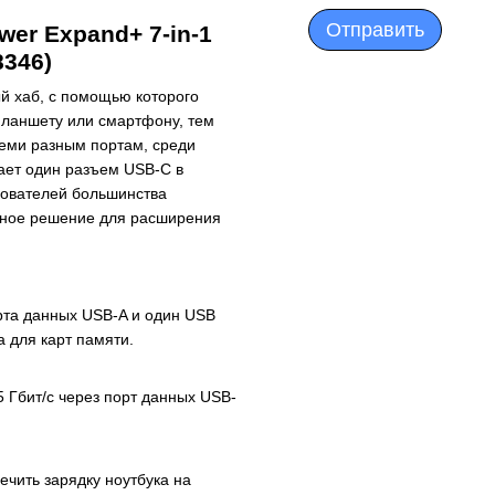
Отправить
wer Expand+ 7-in-1
8346)
й хаб, с помощью которого
планшету или смартфону, тем
еми разным портам, среди
ает один разъем USB-C в
зователей большинства
тное решение для расширения
рта данных USB-A и один USB
а для карт памяти.
 Гбит/с через порт данных USB-
ечить зарядку ноутбука на