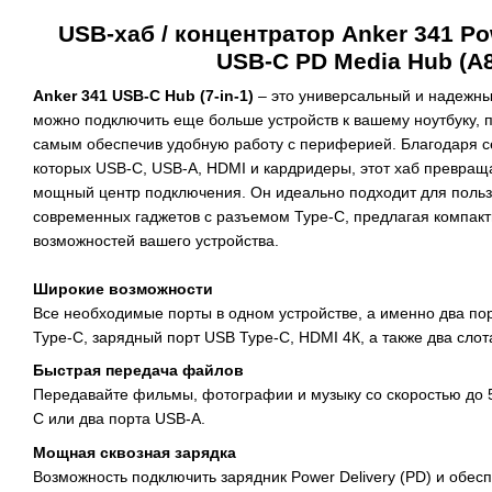
USB-хаб / концентратор Anker 341 Po
USB-C PD Media Hub (A
Anker 341 USB-C Hub (7-in-1)
– это универсальный и надежны
можно подключить еще больше устройств к вашему ноутбуку, 
самым обеспечив удобную работу с периферией. Благодаря с
которых USB-C, USB-A, HDMI и кардридеры, этот хаб превращ
мощный центр подключения. Он идеально подходит для поль
современных гаджетов с разъемом Type-C, предлагая компак
возможностей вашего устройства.
Широкие возможности
Все необходимые порты в одном устройстве, а именно два по
Type-C, зарядный порт USB Type-C, HDMI 4К, а также два слот
Быстрая передача файлов
Передавайте фильмы, фотографии и музыку со скоростью до 5
C или два порта USB-A.
Мощная сквозная зарядка
Возможность подключить зарядник Power Delivery (PD) и обесп