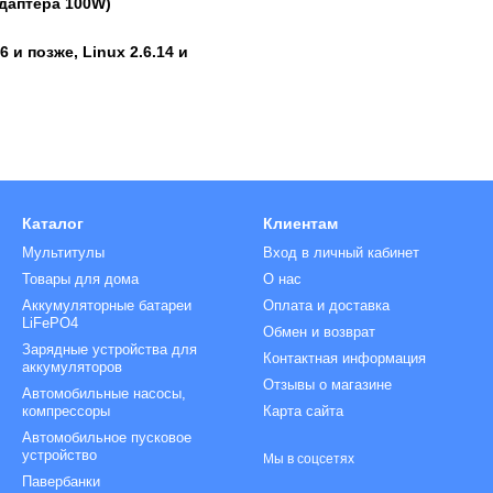
даптера 100W)
.6 и позже, Linux 2.6.14 и
Каталог
Клиентам
Мультитулы
Вход в личный кабинет
Товары для дома
О нас
Аккумуляторные батареи
Оплата и доставка
LiFePO4
Обмен и возврат
Зарядные устройства для
Контактная информация
аккумуляторов
Отзывы о магазине
Автомобильные насосы,
компрессоры
Карта сайта
Автомобильное пусковое
устройство
Мы в соцсетях
Павербанки