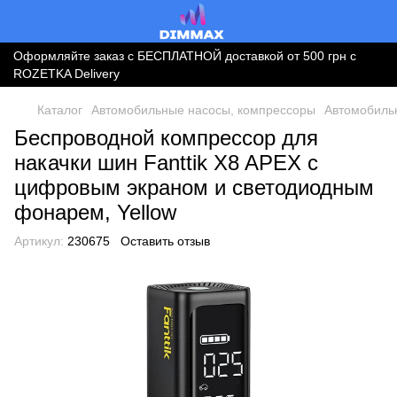
Оформляйте заказ с БЕСПЛАТНОЙ доставкой от 500 грн с
ROZETKA Delivery
Каталог
Автомобильные насосы, компрессоры
Автомобильн
Беспроводной компрессор для
накачки шин Fanttik X8 APEX с
цифровым экраном и светодиодным
фонарем, Yellow
Артикул:
230675
Оставить отзыв