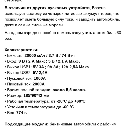
В отличии от других пусковых устройств
, Baseus
использует систему из четырех литиевых аккумуляторов, что
позволяет иметь большую силу тока, и заводить автомобиль,
даже в самые сильные морозы.
На одном заряде способно помочь запусутить автомобиль 60
раз.
Характеристики:
• Емкость:
20000 мАч / 3.7 В / 74 Втч
• Вход:
9 В / 2 А Макс; 5 В / 2.1 А Макс.
• Выход USB1:
5V 3A ; 9V 3A; 12V 2,5A Макс
• Выход USB2:
5V 2,4A
• Пусковой ток:
1000А
• Пиковый ток:
2000А
• Время полной зарядки:
около 5,5 часов.
• Размер:
185*90*42 мм
• Рабочая температура:
от -20ºC до +60ºC.
• Устойчив к температурам
до -60 ºC
• Вес:
774 г.
Подходящие модели:
бензиновые автомобили с рабочим