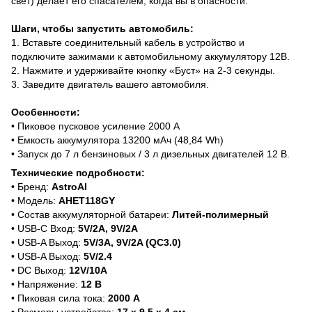
свет) делает его спасателем, когда вы в опасности.
Шаги, чтобы запустить автомобиль:
1. Вставьте соединительный кабель в устройство и
подключите зажимами к автомобильному аккумулятору 12В.
2. Нажмите и удерживайте кнопку «Буст» на 2-3 секунды.
3. Заведите двигатель вашего автомобиля.
Особенности:
• Пиковое пусковое усиление 2000 А
• Емкость аккумулятора 13200 мАч (48,84 Wh)
• Запуск до 7 л бензиновых / 3 л дизельных двигателей 12 В.
Технические подробности:
• Бренд:
‎AstroAI
• Модель:
AHET118GY
• Состав аккумуляторной батареи:
Литей-полимерный
• USB-C Вход:
5V/2A, 9V/2A
• USB-A Выход:
5V/3A, 9V/2A (QC3.0)
• USB-A Выход:
5V/2.4
• DC Выход:
12V/10A
• Напряжение:
‎12 В
• Пиковая сила тока:
‎2000 А
• Размеры устройства:
‎17 х 9,5 х 4 см.