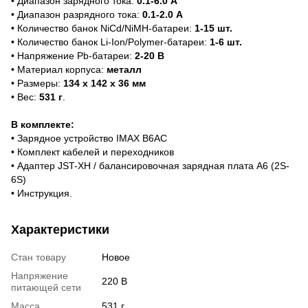
• Диапазон зарядного тока:
0.1-6.0 А
• Диапазон разрядного тока:
0.1-2.0 А
• Количество банок NiCd/NiMH-батареи:
1-15 шт.
• Количество банок Li-Ion/Polymer-батареи:
1-6 шт.
• Напряжение Pb-батареи:
2-20 В
• Материал корпуса:
металл
• Размеры:
134 х 142 х 36 мм
• Вес:
531 г
.
В комплекте:
• Зарядное устройство IMAX B6AC
• Комплект кабелей и переходников
• Адаптер JST-XH / балансировочная зарядная плата A6 (2S-
6S)
• Инструкция.
Характеристики
Стан товару
Новое
Напряжение
220 В
питающей сети
Масса
531 г