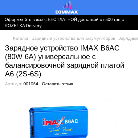
Оформляйте заказ с БЕСПЛАТНОЙ доставкой от 500 грн с
ROZETKA Delivery
Каталог
Зарядные устройства для аккумуляторов
Зарядные
Зарядное устройство IMAX B6AC
(80W 6A) универсальное с
балансировочной зарядной платой
A6 (2S-6S)
Артикул:
001064
Оставить отзыв