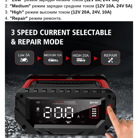
2.
"Medium"
режим зарядки средним током
(12V 10А, 24V 5А)
3.
"High"
режим высоким током
(12V 20А, 24V, 10А)
4.
"Repair"
режим ремонта.