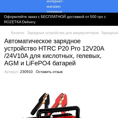
Оформляйте заказ с БЕСПЛАТНОЙ доставкой от 500 грн с
ROZETKA Delivery
Каталог
Зарядные устройства для аккумуляторов
Зарядные
Автоматическое зарядное
устройство HTRC P20 Pro 12V20A
/24V10A для кислотных, гелевых,
AGM и LiFePO4 батарей
Артикул:
230910
Оставить отзыв