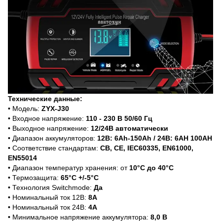
Технические данные:
• Модель:
ZYX-J30
• Входное напряжение:
110 - 230 В 50/60 Гц
• Выходное напряжение:
12/24В автоматически
• Диапазон аккумуляторов:
12В: 6Ah-150Ah / 24В: 6AH 100AH
• Соответствие стандартам:
CB, CE, IEC60335, EN61000,
EN55014
• Диапазон температур хранения: от
10°C до 40°C
• Термозащита:
65°C +/-5°C
• Технология Switchmode:
Да
• Номинальный ток 12В:
8А
• Номинальный ток 24В:
4А
• Минимальное напряжение аккумулятора:
8,0 В