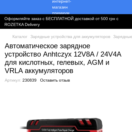
Оформляйте заказ с БЕСПЛАТНОЙ доставкой от 500 грн с
ROZETKA Delivery
Каталог
Зарядные устройства для аккумуляторов
Зарядные
Автоматическое зарядное
устройство Anhtczyx 12V8A / 24V4A
для кислотных, гелевых, AGM и
VRLA аккумуляторов
Артикул:
230839
Оставить отзыв