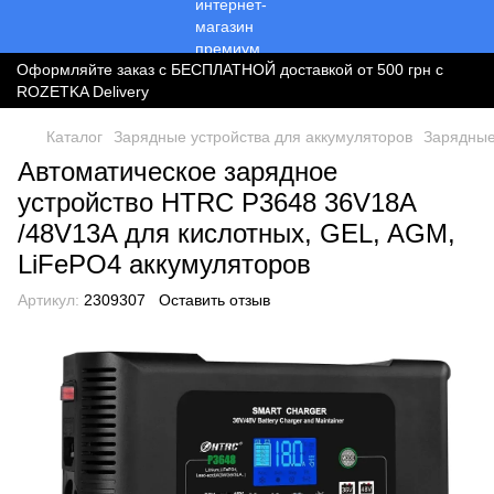
Оформляйте заказ с БЕСПЛАТНОЙ доставкой от 500 грн с
ROZETKA Delivery
Каталог
Зарядные устройства для аккумуляторов
Зарядные
Автоматическое зарядное
устройство HTRC P3648 36V18A
/48V13A для кислотных, GEL, AGM,
LiFePO4 аккумуляторов
Артикул:
2309307
Оставить отзыв