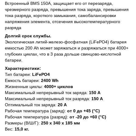
Встроенный BMS 150A, защищает его от перезаряда,
чрезмерного разряда, превышения тока заряда, превышения
тока разряда, короткого замыкания, самобалансировки
напряжения элемента, отсечения высокотемпературного
разряда
Долгий срок службы.
Экологическая литий-железо-фосфатная (LiFePO4) батарея
емкостью 200 Ah может заряжаться и разряжаться при 4000+
глубоких циклах, что в 3 раза дольше свинцово-кислотной
батареи.
Характеристики:
Тип батареи:
LiFePO4
Емкость батареи:
2400 Wh
Жизненные циклы:
4000+ циклов
Максимальный непрерывный ток заряда:
150 А
Максимальный непрерывный ток разряда:
150 А
Оптимальный ток заряда:
20 А
Рабочая температура (заряд):
от 0 до +45 (°C)
Рабочая температура (разряд):
от -20 до +60 (°C)
Размеры (В/Ш/Г):
250 х 340 х 185 мм
Вес:
15,0 кг.